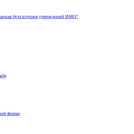
анная бухгалтерия учреждений ВМО"
жбу
ной форме