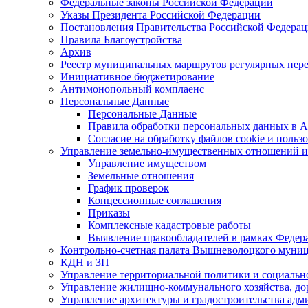
Федеральные законы Российской Федерации
Указы Президента Российской Федерации
Постановления Правительства Российской Федера
Правила Благоустройства
Архив
Реестр муниципальных маршрутов регулярных пере
Инициативное бюджетирование
Антимонопольный комплаенс
Персональные Данные
Персональные Данные
Правила обработки персональных данных в 
Согласие на обработку файлов cookie и польз
Управление земельно-имущественных отношений 
Управление имуществом
Земельные отношения
График проверок
Концессионные соглашения
Приказы
Комплексные кадастровые работы
Выявление правообладателей в рамках Федер
Контрольно-счетная палата Вышневолоцкого муниц
КДН и ЗП
Управление территориальной политики и социаль
Управление жилищно-коммунального хозяйства, до
Управление архитектуры и градостроительства ад