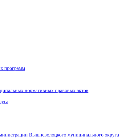
ых программ
иципальных нормативных правовых актов
руга
администрации Вышневолоцкого муниципального округа