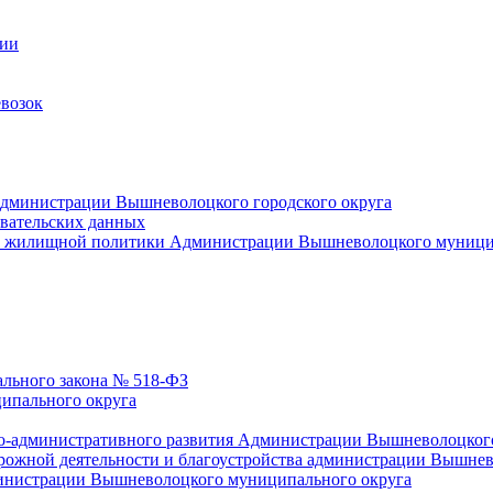
ции
возок
Администрации Вышневолоцкого городского округа
овательских данных
и жилищной политики Администрации Вышневолоцкого муници
ального закона № 518-ФЗ
ипального округа
но-административного развития Администрации Вышневолоцког
рожной деятельности и благоустройства администрации Вышне
министрации Вышневолоцкого муниципального округа