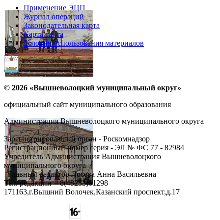
Применение ЭЦП
Журнал операций
Законодательная карта
Карта сайта
Условия использования материалов
© 2026 «Вышневолоцкий муниципальный округ»
официальный сайт муниципального образования
Администрация Вышневолоцкого муниципального округа
Зарегистрировавший орган - Роскомнадзор
Регистрационный номер серия - ЭЛ № ФС 77 - 82984
Учредитель Администрация Вышневолоцкого
муниципального округа
Главный редактор Лосева Анна Васильевна
Тел. редакции - ‎8(48233)61298
171163,г.Вышний Волочек,Казанский проспект,д.17