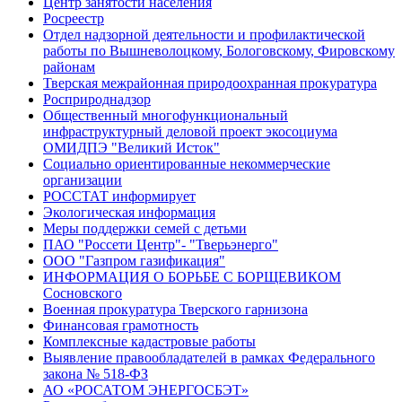
Центр занятости населения
Росреестр
Отдел надзорной деятельности и профилактической
работы по Вышневолоцкому, Бологовскому, Фировскому
районам
Тверская межрайонная природоохранная прокуратура
Росприроднадзор
Общественный многофункциональный
инфраструктурный деловой проект экосоциума
ОМИДПЭ "Великий Исток"
Социально ориентированные некоммерческие
организации
РОССТАТ информирует
Экологическая информация
Меры поддержки семей с детьми
ПАО "Россети Центр"- "Тверьэнерго"
ООО "Газпром газификация"
ИНФОРМАЦИЯ О БОРЬБЕ С БОРЩЕВИКОМ
Сосновского
Военная прокуратура Тверского гарнизона
Финансовая грамотность
Комплексные кадастровые работы
Выявление правообладателей в рамках Федерального
закона № 518-ФЗ
АО «РОСАТОМ ЭНЕРГОСБЭТ»