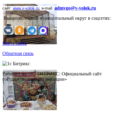
admvgo@v-volok.ru
сайт:
www
.
v
-
volok
.
ru
;
e
-
mail
:
Вышневолоцкий муниципальный округ в соцсетях:
Карта сайта
Обратная связь
Работает на «1С-БИТРИКС: Официальный сайт
государственной организации»