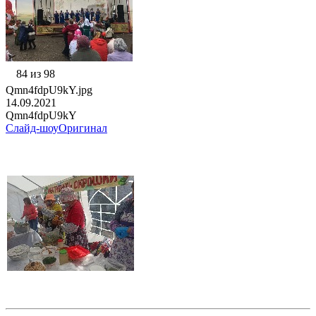
84 из 98
Qmn4fdpU9kY.jpg
14.09.2021
Qmn4fdpU9kY
Слайд-шоу
Оригинал