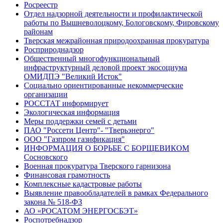
Росреестр
Отдел надзорной деятельности и профилактической
работы по Вышневолоцкому, Бологовскому, Фировскому
районам
Тверская межрайонная природоохранная прокуратура
Росприроднадзор
Общественный многофункциональный
инфраструктурный деловой проект экосоциума
ОМИДПЭ "Великий Исток"
Социально ориентированные некоммерческие
организации
РОССТАТ информирует
Экологическая информация
Меры поддержки семей с детьми
ПАО "Россети Центр"- "Тверьэнерго"
ООО "Газпром газификация"
ИНФОРМАЦИЯ О БОРЬБЕ С БОРЩЕВИКОМ
Сосновского
Военная прокуратура Тверского гарнизона
Финансовая грамотность
Комплексные кадастровые работы
Выявление правообладателей в рамках Федерального
закона № 518-ФЗ
АО «РОСАТОМ ЭНЕРГОСБЭТ»
Роспотребнадзор