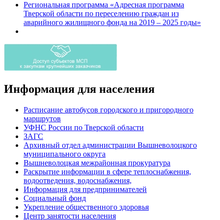
Региональная программа «Адресная программа
Тверской области по переселению граждан из
аварийного жилищного фонда на 2019 – 2025 годы»
Информация для населения
Расписание автобусов городского и пригородного
маршрутов
УФНС России по Тверской области
ЗАГС
Архивный отдел администрации Вышневолоцкого
муниципального округа
Вышневолоцкая межрайонная прокуратура
Раскрытие информации в сфере теплоснабжения,
водоотведения, водоснабжения,
Информация для предпринимателей
Социальный фонд
Укрепление общественного здоровья
Центр занятости населения