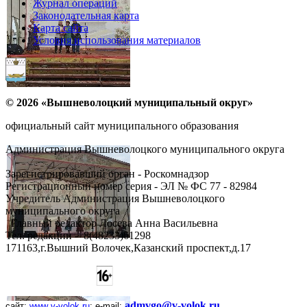
Журнал операций
Законодательная карта
Карта сайта
Условия использования материалов
© 2026 «Вышневолоцкий муниципальный округ»
официальный сайт муниципального образования
Администрация Вышневолоцкого муниципального округа
Зарегистрировавший орган - Роскомнадзор
Регистрационный номер серия - ЭЛ № ФС 77 - 82984
Учредитель Администрация Вышневолоцкого
муниципального округа
Главный редактор Лосева Анна Васильевна
Тел. редакции - ‎8(48233)61298
171163,г.Вышний Волочек,Казанский проспект,д.17
admvgo@v-volok.ru
сайт:
www
.
v
-
volok
.
ru
;
e
-
mail
: