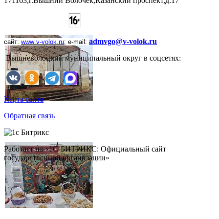
171163,г.Вышний Волочек,Казанский проспект,д.17
admvgo@v-volok.ru
сайт:
www
.
v
-
volok
.
ru
;
e
-
mail
:
Вышневолоцкий муниципальный округ в соцсетях:
Карта сайта
Обратная связь
Работает на «1С-БИТРИКС: Официальный сайт
государственной организации»