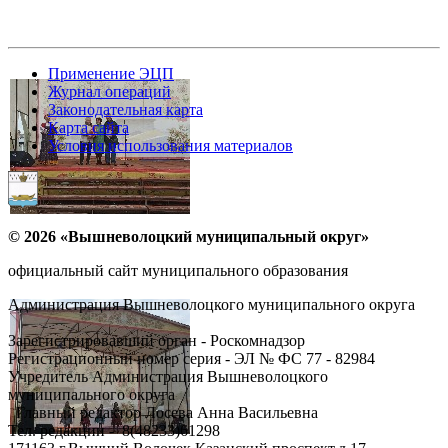
Применение ЭЦП
Журнал операций
Законодательная карта
Карта сайта
Условия использования материалов
© 2026 «Вышневолоцкий муниципальный округ»
официальный сайт муниципального образования
Администрация Вышневолоцкого муниципального округа
Зарегистрировавший орган - Роскомнадзор
Регистрационный номер серия - ЭЛ № ФС 77 - 82984
Учредитель Администрация Вышневолоцкого
муниципального округа
Главный редактор Лосева Анна Васильевна
Тел. редакции - ‎8(48233)61298