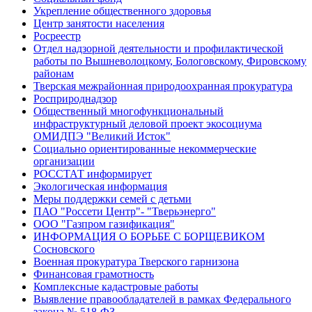
Укрепление общественного здоровья
Центр занятости населения
Росреестр
Отдел надзорной деятельности и профилактической
работы по Вышневолоцкому, Бологовскому, Фировскому
районам
Тверская межрайонная природоохранная прокуратура
Росприроднадзор
Общественный многофункциональный
инфраструктурный деловой проект экосоциума
ОМИДПЭ "Великий Исток"
Социально ориентированные некоммерческие
организации
РОССТАТ информирует
Экологическая информация
Меры поддержки семей с детьми
ПАО "Россети Центр"- "Тверьэнерго"
ООО "Газпром газификация"
ИНФОРМАЦИЯ О БОРЬБЕ С БОРЩЕВИКОМ
Сосновского
Военная прокуратура Тверского гарнизона
Финансовая грамотность
Комплексные кадастровые работы
Выявление правообладателей в рамках Федерального
закона № 518-ФЗ