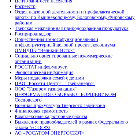
Центр занятости населения
Росреестр
Отдел надзорной деятельности и профилактической
работы по Вышневолоцкому, Бологовскому, Фировскому
районам
Тверская межрайонная природоохранная прокуратура
Росприроднадзор
Общественный многофункциональный
инфраструктурный деловой проект экосоциума
ОМИДПЭ "Великий Исток"
Социально ориентированные некоммерческие
организации
РОССТАТ информирует
Экологическая информация
Меры поддержки семей с детьми
ПАО "Россети Центр"- "Тверьэнерго"
ООО "Газпром газификация"
ИНФОРМАЦИЯ О БОРЬБЕ С БОРЩЕВИКОМ
Сосновского
Военная прокуратура Тверского гарнизона
Финансовая грамотность
Комплексные кадастровые работы
Выявление правообладателей в рамках Федерального
закона № 518-ФЗ
АО «РОСАТОМ ЭНЕРГОСБЭТ»