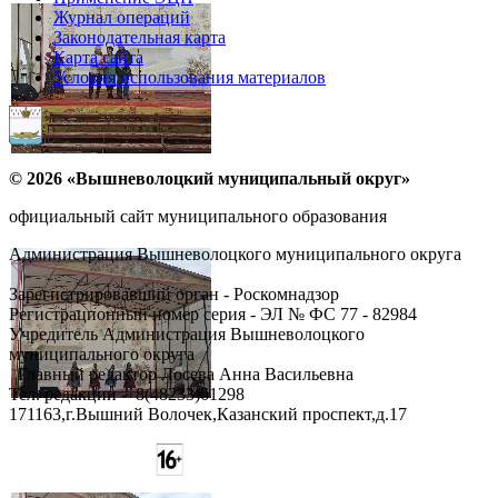
Журнал операций
Законодательная карта
Карта сайта
Условия использования материалов
© 2026 «Вышневолоцкий муниципальный округ»
официальный сайт муниципального образования
Администрация Вышневолоцкого муниципального округа
Зарегистрировавший орган - Роскомнадзор
Регистрационный номер серия - ЭЛ № ФС 77 - 82984
Учредитель Администрация Вышневолоцкого
муниципального округа
Главный редактор Лосева Анна Васильевна
Тел. редакции - ‎8(48233)61298
171163,г.Вышний Волочек,Казанский проспект,д.17