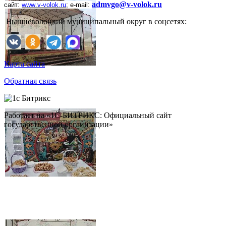
admvgo@v-volok.ru
сайт:
www
.
v
-
volok
.
ru
;
e
-
mail
:
Вышневолоцкий муниципальный округ в соцсетях:
Карта сайта
Обратная связь
Работает на «1С-БИТРИКС: Официальный сайт
государственной организации»