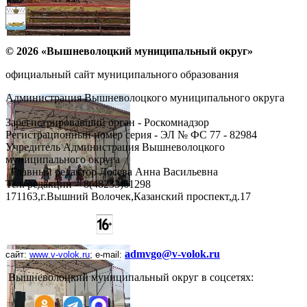
© 2026 «Вышневолоцкий муниципальный округ»
официальный сайт муниципального образования
Администрация Вышневолоцкого муниципального округа
Зарегистрировавший орган - Роскомнадзор
Регистрационный номер серия - ЭЛ № ФС 77 - 82984
Учредитель Администрация Вышневолоцкого
муниципального округа
Главный редактор Лосева Анна Васильевна
Тел. редакции - ‎8(48233)61298
171163,г.Вышний Волочек,Казанский проспект,д.17
admvgo@v-volok.ru
сайт:
www
.
v
-
volok
.
ru
;
e
-
mail
:
Вышневолоцкий муниципальный округ в соцсетях: