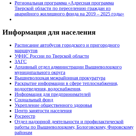
Региональная программа «Адресная программа
Тверской области по переселению граждан из
аварийного жилищного фонда на 2019 – 2025 годы»
Информация для населения
Расписание автобусов городского и пригородного
маршрутов
УФНС России по Тверской области
ЗАГС
Архивный отдел администрации Вышневолоцкого
муниципального округа
Вышневолоцкая межрайонная прокуратура
Раскрытие информации в сфере теплоснабжения,
водоотведения, водоснабжения,
Информация для предпринимателей
Социальный фонд
Укрепление общественного здоровья
Центр занятости населения
Росреестр
Отдел надзорной деятельности и профилактической
работы по Вышневолоцкому, Бологовскому, Фировскому
районам