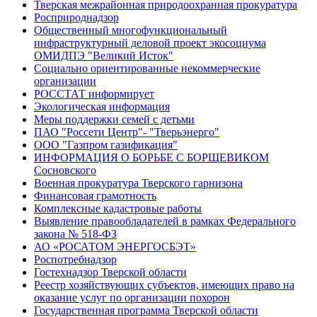
Тверская межрайонная природоохранная прокуратура
Росприроднадзор
Общественный многофункциональный
инфраструктурный деловой проект экосоциума
ОМИДПЭ "Великий Исток"
Социально ориентированные некоммерческие
организации
РОССТАТ информирует
Экологическая информация
Меры поддержки семей с детьми
ПАО "Россети Центр"- "Тверьэнерго"
ООО "Газпром газификация"
ИНФОРМАЦИЯ О БОРЬБЕ С БОРЩЕВИКОМ
Сосновского
Военная прокуратура Тверского гарнизона
Финансовая грамотность
Комплексные кадастровые работы
Выявление правообладателей в рамках Федерального
закона № 518-ФЗ
АО «РОСАТОМ ЭНЕРГОСБЭТ»
Роспотребнадзор
Гостехнадзор Тверской области
Реестр хозяйствующих субъектов, имеющих право на
оказание услуг по организации похорон
Государственная программа Тверской области