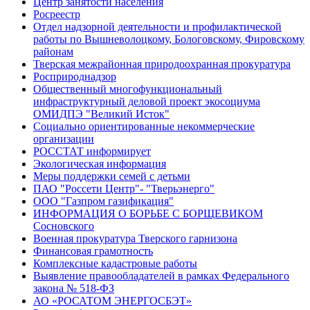
Центр занятости населения
Росреестр
Отдел надзорной деятельности и профилактической
работы по Вышневолоцкому, Бологовскому, Фировскому
районам
Тверская межрайонная природоохранная прокуратура
Росприроднадзор
Общественный многофункциональный
инфраструктурный деловой проект экосоциума
ОМИДПЭ "Великий Исток"
Социально ориентированные некоммерческие
организации
РОССТАТ информирует
Экологическая информация
Меры поддержки семей с детьми
ПАО "Россети Центр"- "Тверьэнерго"
ООО "Газпром газификация"
ИНФОРМАЦИЯ О БОРЬБЕ С БОРЩЕВИКОМ
Сосновского
Военная прокуратура Тверского гарнизона
Финансовая грамотность
Комплексные кадастровые работы
Выявление правообладателей в рамках Федерального
закона № 518-ФЗ
АО «РОСАТОМ ЭНЕРГОСБЭТ»