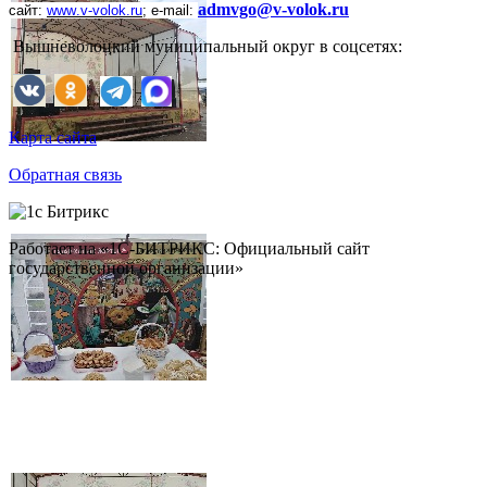
admvgo@v-volok.ru
сайт:
www
.
v
-
volok
.
ru
;
e
-
mail
:
Вышневолоцкий муниципальный округ в соцсетях:
Карта сайта
Обратная связь
Работает на «1С-БИТРИКС: Официальный сайт
государственной организации»