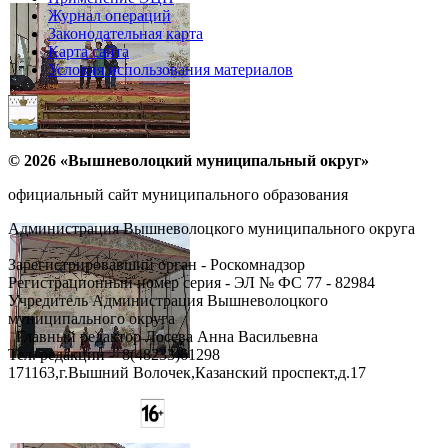
Журнал операций
Законодательная карта
Карта сайта
Условия использования материалов
© 2026 «Вышневолоцкий муниципальный округ»
официальный сайт муниципального образования
Администрация Вышневолоцкого муниципального округа
Зарегистрировавший орган - Роскомнадзор
Регистрационный номер серия - ЭЛ № ФС 77 - 82984
Учредитель Администрация Вышневолоцкого
муниципального округа
Главный редактор Лосева Анна Васильевна
Тел. редакции - ‎8(48233)61298
171163,г.Вышний Волочек,Казанский проспект,д.17