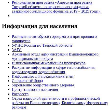
Региональная программа «Адресная программа
Тверской области по переселению граждан из
аварийного жилищного фонда на 2019 – 2025 годы»
Информация для населения
Расписание автобусов городского и пригородного
маршрутов
УФНС России по Тверской области
ЗАГС
Архивный отдел администрации Вышневолоцкого
муниципального округа
Вышневолоцкая межрайонная прокуратура
Раскрытие информации в сфере теплоснабжения,
водоотведения, водоснабжения,
Информация для предпринимателей
Социальный фонд
Укрепление общественного здоровья
Центр занятости населения
Росреестр
Отдел надзорной деятельности и профилактической
работы по Вышневолоцкому, Бологовскому, Фировскому
районам