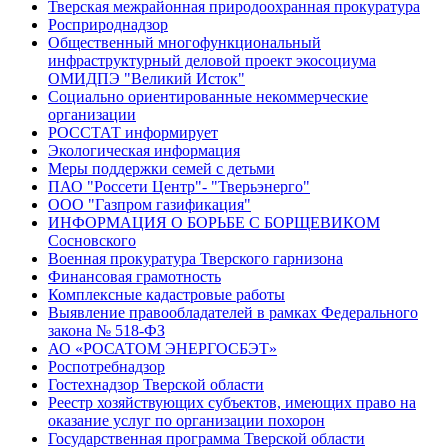
Тверская межрайонная природоохранная прокуратура
Росприроднадзор
Общественный многофункциональный
инфраструктурный деловой проект экосоциума
ОМИДПЭ "Великий Исток"
Социально ориентированные некоммерческие
организации
РОССТАТ информирует
Экологическая информация
Меры поддержки семей с детьми
ПАО "Россети Центр"- "Тверьэнерго"
ООО "Газпром газификация"
ИНФОРМАЦИЯ О БОРЬБЕ С БОРЩЕВИКОМ
Сосновского
Военная прокуратура Тверского гарнизона
Финансовая грамотность
Комплексные кадастровые работы
Выявление правообладателей в рамках Федерального
закона № 518-ФЗ
АО «РОСАТОМ ЭНЕРГОСБЭТ»
Роспотребнадзор
Гостехнадзор Тверской области
Реестр хозяйствующих субъектов, имеющих право на
оказание услуг по организации похорон
Государственная программа Тверской области