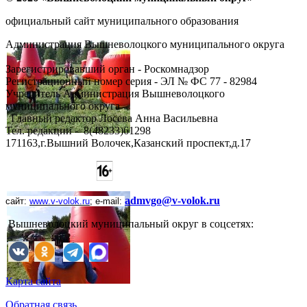
официальный сайт муниципального образования
Администрация Вышневолоцкого муниципального округа
Зарегистрировавший орган - Роскомнадзор
Регистрационный номер серия - ЭЛ № ФС 77 - 82984
Учредитель Администрация Вышневолоцкого
муниципального округа
Главный редактор Лосева Анна Васильевна
Тел. редакции - ‎8(48233)61298
171163,г.Вышний Волочек,Казанский проспект,д.17
admvgo@v-volok.ru
сайт:
www
.
v
-
volok
.
ru
;
e
-
mail
:
Вышневолоцкий муниципальный округ в соцсетях:
Карта сайта
Обратная связь