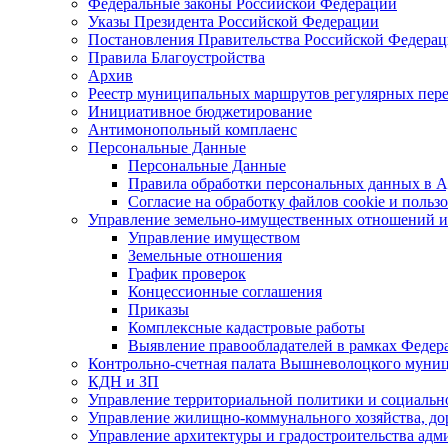
Федеральные законы Российской Федерации
Указы Президента Российской Федерации
Постановления Правительства Российской Федера
Правила Благоустройства
Архив
Реестр муниципальных маршрутов регулярных пере
Инициативное бюджетирование
Антимонопольный комплаенс
Персональные Данные
Персональные Данные
Правила обработки персональных данных в 
Согласие на обработку файлов cookie и польз
Управление земельно-имущественных отношений 
Управление имуществом
Земельные отношения
График проверок
Концессионные соглашения
Приказы
Комплексные кадастровые работы
Выявление правообладателей в рамках Федер
Контрольно-счетная палата Вышневолоцкого муниц
КДН и ЗП
Управление территориальной политики и социаль
Управление жилищно-коммунального хозяйства, до
Управление архитектуры и градостроительства ад