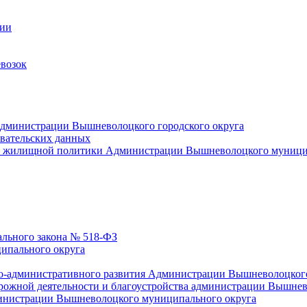
ции
возок
Администрации Вышневолоцкого городского округа
овательских данных
и жилищной политики Администрации Вышневолоцкого муници
ального закона № 518-ФЗ
ипального округа
но-административного развития Администрации Вышневолоцког
рожной деятельности и благоустройства администрации Вышне
министрации Вышневолоцкого муниципального округа