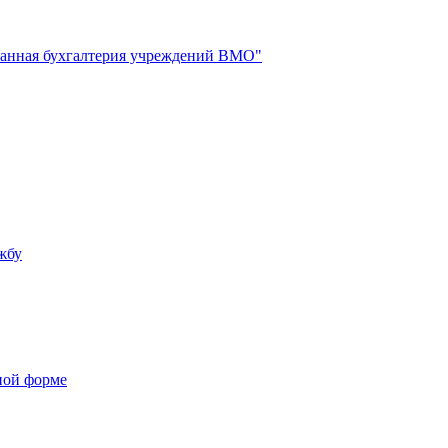
анная бухгалтерия учреждений ВМО"
жбу
ной форме