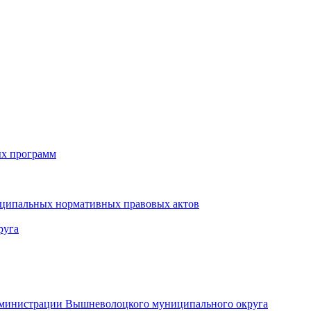
ых программ
иципальных нормативных правовых актов
руга
администрации Вышневолоцкого муниципального округа