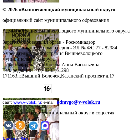
© 2026 «Вышневолоцкий муниципальный округ»
официальный сайт муниципального образования
Администрация Вышневолоцкого муниципального округа
Зарегистрировавший орган - Роскомнадзор
Регистрационный номер серия - ЭЛ № ФС 77 - 82984
Учредитель Администрация Вышневолоцкого
муниципального округа
Главный редактор Лосева Анна Васильевна
Тел. редакции - ‎8(48233)61298
171163,г.Вышний Волочек,Казанский проспект,д.17
admvgo@v-volok.ru
сайт:
www
.
v
-
volok
.
ru
;
e
-
mail
:
Вышневолоцкий муниципальный округ в соцсетях:
Карта сайта