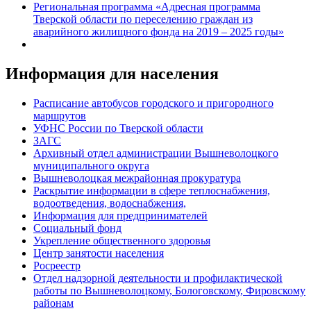
Региональная программа «Адресная программа
Тверской области по переселению граждан из
аварийного жилищного фонда на 2019 – 2025 годы»
Информация для населения
Расписание автобусов городского и пригородного
маршрутов
УФНС России по Тверской области
ЗАГС
Архивный отдел администрации Вышневолоцкого
муниципального округа
Вышневолоцкая межрайонная прокуратура
Раскрытие информации в сфере теплоснабжения,
водоотведения, водоснабжения,
Информация для предпринимателей
Социальный фонд
Укрепление общественного здоровья
Центр занятости населения
Росреестр
Отдел надзорной деятельности и профилактической
работы по Вышневолоцкому, Бологовскому, Фировскому
районам