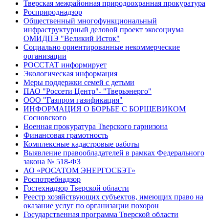
Тверская межрайонная природоохранная прокуратура
Росприроднадзор
Общественный многофункциональный
инфраструктурный деловой проект экосоциума
ОМИДПЭ "Великий Исток"
Социально ориентированные некоммерческие
организации
РОССТАТ информирует
Экологическая информация
Меры поддержки семей с детьми
ПАО "Россети Центр"- "Тверьэнерго"
ООО "Газпром газификация"
ИНФОРМАЦИЯ О БОРЬБЕ С БОРЩЕВИКОМ
Сосновского
Военная прокуратура Тверского гарнизона
Финансовая грамотность
Комплексные кадастровые работы
Выявление правообладателей в рамках Федерального
закона № 518-ФЗ
АО «РОСАТОМ ЭНЕРГОСБЭТ»
Роспотребнадзор
Гостехнадзор Тверской области
Реестр хозяйствующих субъектов, имеющих право на
оказание услуг по организации похорон
Государственная программа Тверской области