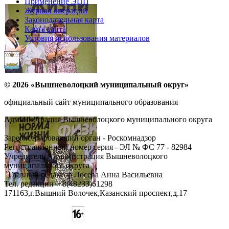
Применение ЭЦП
Журнал операций
Законодательная карта
Карта сайта
Условия использования материалов
© 2026 «Вышневолоцкий муниципальный округ»
официальный сайт муниципального образования
Администрация Вышневолоцкого муниципального округа
Зарегистрировавший орган - Роскомнадзор
Регистрационный номер серия - ЭЛ № ФС 77 - 82984
Учредитель Администрация Вышневолоцкого
муниципального округа
Главный редактор Лосева Анна Васильевна
Тел. редакции - ‎8(48233)61298
171163,г.Вышний Волочек,Казанский проспект,д.17