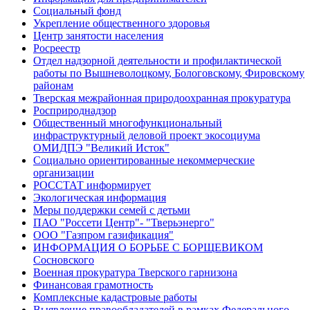
Социальный фонд
Укрепление общественного здоровья
Центр занятости населения
Росреестр
Отдел надзорной деятельности и профилактической
работы по Вышневолоцкому, Бологовскому, Фировскому
районам
Тверская межрайонная природоохранная прокуратура
Росприроднадзор
Общественный многофункциональный
инфраструктурный деловой проект экосоциума
ОМИДПЭ "Великий Исток"
Социально ориентированные некоммерческие
организации
РОССТАТ информирует
Экологическая информация
Меры поддержки семей с детьми
ПАО "Россети Центр"- "Тверьэнерго"
ООО "Газпром газификация"
ИНФОРМАЦИЯ О БОРЬБЕ С БОРЩЕВИКОМ
Сосновского
Военная прокуратура Тверского гарнизона
Финансовая грамотность
Комплексные кадастровые работы
Выявление правообладателей в рамках Федерального