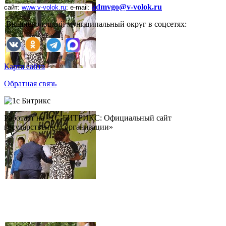
admvgo@v-volok.ru
сайт:
www
.
v
-
volok
.
ru
;
e
-
mail
:
Вышневолоцкий муниципальный округ в соцсетях:
Карта сайта
Обратная связь
Работает на «1С-БИТРИКС: Официальный сайт
государственной организации»