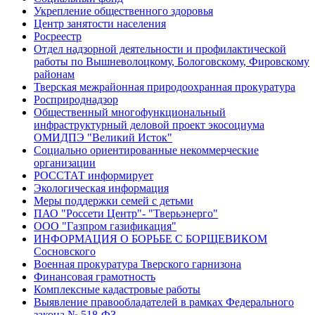
Укрепление общественного здоровья
Центр занятости населения
Росреестр
Отдел надзорной деятельности и профилактической
работы по Вышневолоцкому, Бологовскому, Фировскому
районам
Тверская межрайонная природоохранная прокуратура
Росприроднадзор
Общественный многофункциональный
инфраструктурный деловой проект экосоциума
ОМИДПЭ "Великий Исток"
Социально ориентированные некоммерческие
организации
РОССТАТ информирует
Экологическая информация
Меры поддержки семей с детьми
ПАО "Россети Центр"- "Тверьэнерго"
ООО "Газпром газификация"
ИНФОРМАЦИЯ О БОРЬБЕ С БОРЩЕВИКОМ
Сосновского
Военная прокуратура Тверского гарнизона
Финансовая грамотность
Комплексные кадастровые работы
Выявление правообладателей в рамках Федерального
закона № 518-ФЗ