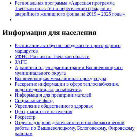
Региональная программа «Адресная программа
Тверской области по переселению граждан из
аварийного жилищного фонда на 2019 – 2025 годы»
Информация для населения
Расписание автобусов городского и пригородного
маршрутов
УФНС России по Тверской области
ЗАГС
Архивный отдел администрации Вышневолоцкого
муниципального округа
Вышневолоцкая межрайонная прокуратура
Раскрытие информации в сфере теплоснабжения,
водоотведения, водоснабжения,
Информация для предпринимателей
Социальный фонд
Укрепление общественного здоровья
Центр занятости населения
Росреестр
Отдел надзорной деятельности и профилактической
работы по Вышневолоцкому, Бологовскому, Фировскому
районам