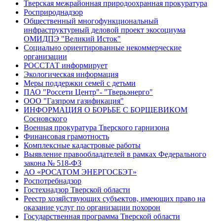
Тверская межрайонная природоохранная прокуратура
Росприроднадзор
Общественный многофункциональный
инфраструктурный деловой проект экосоциума
ОМИДПЭ "Великий Исток"
Социально ориентированные некоммерческие
организации
РОССТАТ информирует
Экологическая информация
Меры поддержки семей с детьми
ПАО "Россети Центр"- "Тверьэнерго"
ООО "Газпром газификация"
ИНФОРМАЦИЯ О БОРЬБЕ С БОРЩЕВИКОМ
Сосновского
Военная прокуратура Тверского гарнизона
Финансовая грамотность
Комплексные кадастровые работы
Выявление правообладателей в рамках Федерального
закона № 518-ФЗ
АО «РОСАТОМ ЭНЕРГОСБЭТ»
Роспотребнадзор
Гостехнадзор Тверской области
Реестр хозяйствующих субъектов, имеющих право на
оказание услуг по организации похорон
Государственная программа Тверской области