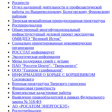
Росреестр
Отдел надзорной деятельности и профилактической
работы по Вышневолоцкому, Бологовскому, Фировскому
районам
Тверская межрайонная природоохранная прокуратура
Росприроднадзор
Общественный многофункциональный
инфраструктурный деловой проект экосоциума
ОМИДПЭ "Великий Исток"
Социально ориентированные некоммерческие
организации
РОССТАТ информирует
Экологическая информация
Меры поддержки семей с детьми
ПАО "Россети Центр"- "Тверьэнерго"
ООО "Газпром газификация"
ИНФОРМАЦИЯ О БОРЬБЕ С БОРЩЕВИКОМ
Сосновского
Военная прокуратура Тверского гарнизона
Финансовая грамотность
Комплексные кадастровые работы
Выявление правообладателей в рамках Федерального
закона № 518-ФЗ
АО «РОСАТОМ ЭНЕРГОСБЭТ»
Роспотребнадзор