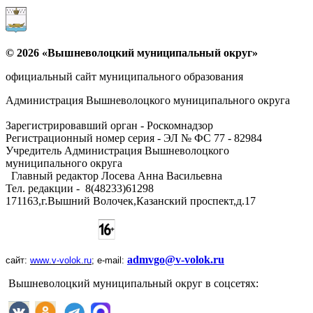
© 2026 «Вышневолоцкий муниципальный округ»
официальный сайт муниципального образования
Администрация Вышневолоцкого муниципального округа
Зарегистрировавший орган - Роскомнадзор
Регистрационный номер серия - ЭЛ № ФС 77 - 82984
Учредитель Администрация Вышневолоцкого
муниципального округа
Главный редактор Лосева Анна Васильевна
Тел. редакции - ‎8(48233)61298
171163,г.Вышний Волочек,Казанский проспект,д.17
admvgo@v-volok.ru
сайт:
www
.
v
-
volok
.
ru
;
e
-
mail
:
Вышневолоцкий муниципальный округ в соцсетях: