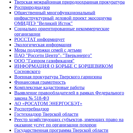
Тверская межрайонная природоохранная прокуратура
Росприроднадзор
Общественный многофункциональный
инфраструктурный деловой проект экосоциума
ОМИДПЭ "Великий Исток"
Социально ориентированные некоммерческие
организации
РОССТАТ информирует
Экологическая информация
Меры поддержки семей с детьми
ПАО "Россети Центр"- "Тверьэнерго"
ООО "Газпром газификация"
ИНФОРМАЦИЯ О БОРЬБЕ С БОРЩЕВИКОМ
Сосновского
Военная прокуратура Тверского гарнизона
Финансовая грамотность
Комплексные кадастровые работы
Выявление правообладателей в рамках Федерального
закона № 518-ФЗ
АО «РОСАТОМ ЭНЕРГОСБЭТ»
Роспотребнадзор
Гостехнадзор Тверской области
Реестр хозяйствующих субъектов, имеющих право на
оказание услуг по организации похорон
Государственная программа Тверской области