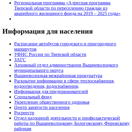
Региональная программа «Адресная программа
Тверской области по переселению граждан из
аварийного жилищного фонда на 2019 – 2025 годы»
Информация для населения
Расписание автобусов городского и пригородного
маршрутов
УФНС России по Тверской области
ЗАГС
Архивный отдел администрации Вышневолоцкого
муниципального округа
Вышневолоцкая межрайонная прокуратура
Раскрытие информации в сфере теплоснабжения,
водоотведения, водоснабжения,
Информация для предпринимателей
Социальный фонд
Укрепление общественного здоровья
Центр занятости населения
Росреестр
Отдел надзорной деятельности и профилактической
работы по Вышневолоцкому, Бологовскому, Фировскому
районам