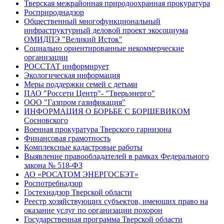
Тверская межрайонная природоохранная прокуратура
Росприроднадзор
Общественный многофункциональный
инфраструктурный деловой проект экосоциума
ОМИДПЭ "Великий Исток"
Социально ориентированные некоммерческие
организации
РОССТАТ информирует
Экологическая информация
Меры поддержки семей с детьми
ПАО "Россети Центр"- "Тверьэнерго"
ООО "Газпром газификация"
ИНФОРМАЦИЯ О БОРЬБЕ С БОРЩЕВИКОМ
Сосновского
Военная прокуратура Тверского гарнизона
Финансовая грамотность
Комплексные кадастровые работы
Выявление правообладателей в рамках Федерального
закона № 518-ФЗ
АО «РОСАТОМ ЭНЕРГОСБЭТ»
Роспотребнадзор
Гостехнадзор Тверской области
Реестр хозяйствующих субъектов, имеющих право на
оказание услуг по организации похорон
Государственная программа Тверской области