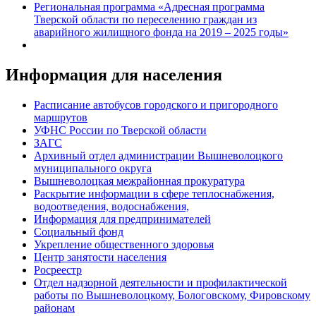
Региональная программа «Адресная программа
Тверской области по переселению граждан из
аварийного жилищного фонда на 2019 – 2025 годы»
Информация для населения
Расписание автобусов городского и пригородного
маршрутов
УФНС России по Тверской области
ЗАГС
Архивный отдел администрации Вышневолоцкого
муниципального округа
Вышневолоцкая межрайонная прокуратура
Раскрытие информации в сфере теплоснабжения,
водоотведения, водоснабжения,
Информация для предпринимателей
Социальный фонд
Укрепление общественного здоровья
Центр занятости населения
Росреестр
Отдел надзорной деятельности и профилактической
работы по Вышневолоцкому, Бологовскому, Фировскому
районам