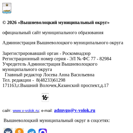
© 2026 «Вышневолоцкий муниципальный округ»
официальный сайт муниципального образования
Администрация Вышневолоцкого муниципального округа
Зарегистрировавший орган - Роскомнадзор
Регистрационный номер серия - ЭЛ № ФС 77 - 82984
Учредитель Администрация Вышневолоцкого
муниципального округа
Главный редактор Лосева Анна Васильевна
Тел. редакции - ‎8(48233)61298
171163,г.Вышний Волочек,Казанский проспект,д.17
admvgo@v-volok.ru
сайт:
www
.
v
-
volok
.
ru
;
e
-
mail
:
Вышневолоцкий муниципальный округ в соцсетях: